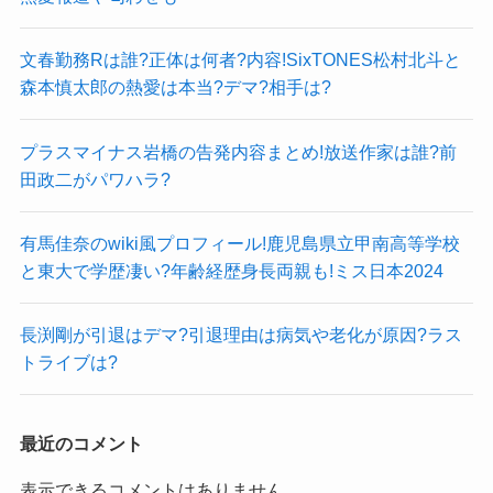
文春勤務Rは誰?正体は何者?内容!SixTONES松村北斗と
森本慎太郎の熱愛は本当?デマ?相手は?
プラスマイナス岩橋の告発内容まとめ!放送作家は誰?前
田政二がパワハラ?
有馬佳奈のwiki風プロフィール!鹿児島県立甲南高等学校
と東大で学歴凄い?年齢経歴身長両親も!ミス日本2024
長渕剛が引退はデマ?引退理由は病気や老化が原因?ラス
トライブは?
最近のコメント
表示できるコメントはありません。