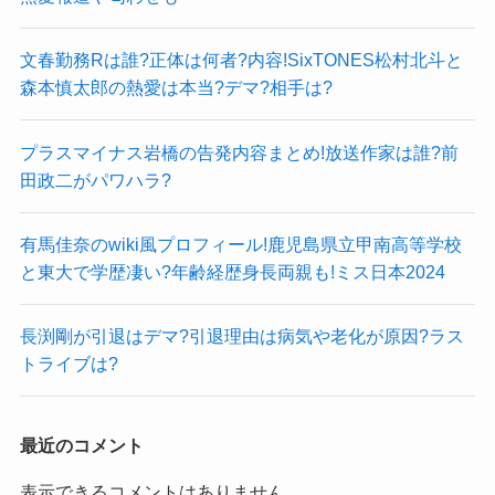
文春勤務Rは誰?正体は何者?内容!SixTONES松村北斗と
森本慎太郎の熱愛は本当?デマ?相手は?
プラスマイナス岩橋の告発内容まとめ!放送作家は誰?前
田政二がパワハラ?
有馬佳奈のwiki風プロフィール!鹿児島県立甲南高等学校
と東大で学歴凄い?年齢経歴身長両親も!ミス日本2024
長渕剛が引退はデマ?引退理由は病気や老化が原因?ラス
トライブは?
最近のコメント
表示できるコメントはありません。