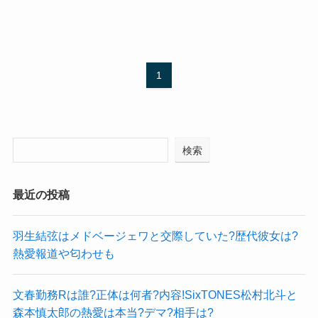
1
検索
最近の投稿
羽生結弦はメドベージェワと交際していた?歴代彼女は?
熱愛報道や匂わせも
文春勤務Rは誰?正体は何者?内容!SixTONES松村北斗と
森本慎太郎の熱愛は本当?デマ?相手は?