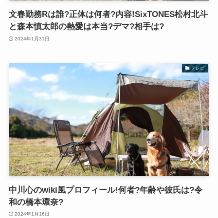
文春勤務Rは誰?正体は何者?内容!SixTONES松村北斗
と森本慎太郎の熱愛は本当?デマ?相手は?
2024年1月31日
テレビ
中川心のwiki風プロフィール!何者?年齢や彼氏は?令
和の橋本環奈?
2024年1月16日