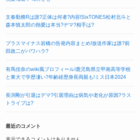
文春勤務Rは誰?正体は何者?内容!SixTONES松村北斗と
森本慎太郎の熱愛は本当?デマ?相手は?
プラスマイナス岩橋の告発内容まとめ!放送作家は誰?前
田政二がパワハラ?
有馬佳奈のwiki風プロフィール!鹿児島県立甲南高等学校
と東大で学歴凄い?年齢経歴身長両親も!ミス日本2024
長渕剛が引退はデマ?引退理由は病気や老化が原因?ラス
トライブは?
最近のコメント
表示できるコメントはありません。