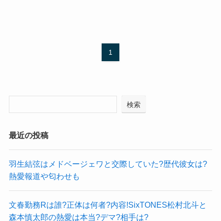
1
検索
最近の投稿
羽生結弦はメドベージェワと交際していた?歴代彼女は?
熱愛報道や匂わせも
文春勤務Rは誰?正体は何者?内容!SixTONES松村北斗と
森本慎太郎の熱愛は本当?デマ?相手は?