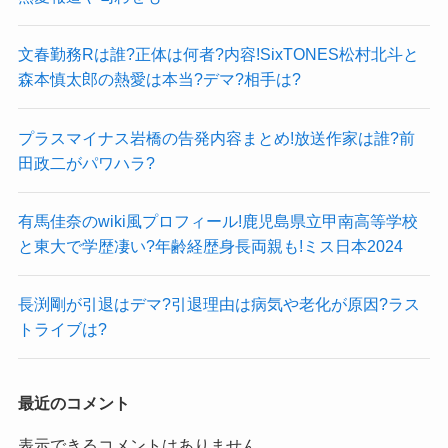
文春勤務Rは誰?正体は何者?内容!SixTONES松村北斗と
森本慎太郎の熱愛は本当?デマ?相手は?
プラスマイナス岩橋の告発内容まとめ!放送作家は誰?前
田政二がパワハラ?
有馬佳奈のwiki風プロフィール!鹿児島県立甲南高等学校
と東大で学歴凄い?年齢経歴身長両親も!ミス日本2024
長渕剛が引退はデマ?引退理由は病気や老化が原因?ラス
トライブは?
最近のコメント
表示できるコメントはありません。