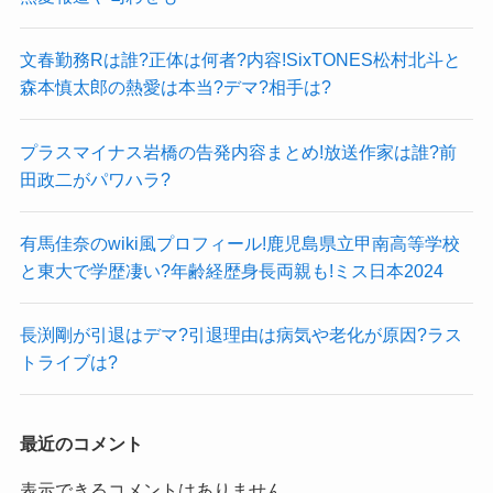
文春勤務Rは誰?正体は何者?内容!SixTONES松村北斗と
森本慎太郎の熱愛は本当?デマ?相手は?
プラスマイナス岩橋の告発内容まとめ!放送作家は誰?前
田政二がパワハラ?
有馬佳奈のwiki風プロフィール!鹿児島県立甲南高等学校
と東大で学歴凄い?年齢経歴身長両親も!ミス日本2024
長渕剛が引退はデマ?引退理由は病気や老化が原因?ラス
トライブは?
最近のコメント
表示できるコメントはありません。