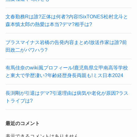
文春勤務Rは誰?正体は何者?内容!SixTONES松村北斗と
森本慎太郎の熱愛は本当?デマ?相手は?
プラスマイナス岩橋の告発内容まとめ!放送作家は誰?前
田政二がパワハラ?
有馬佳奈のwiki風プロフィール!鹿児島県立甲南高等学校
と東大で学歴凄い?年齢経歴身長両親も!ミス日本2024
長渕剛が引退はデマ?引退理由は病気や老化が原因?ラス
トライブは?
最近のコメント
表示できるコメントはありません。