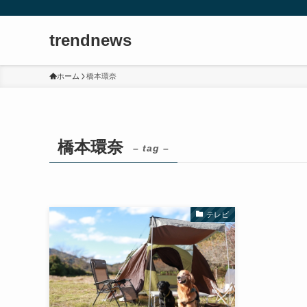
trendnews
ホーム
橋本環奈
橋本環奈
– tag –
テレビ