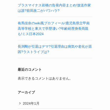
プラスマイナス岩橋の告発内容まとめ!放送作家
は誰?前田政二がパワハラ?
有馬佳奈のwiki風プロフィール!鹿児島県立甲南
高等学校と東大で学歴凄い?年齢経歴身長両親
も!ミス日本2024
長渕剛が引退はデマ?引退理由は病気や老化が原
因?ラストライブは?
最近のコメント
表示できるコメントはありません。
アーカイブ
2024年1月