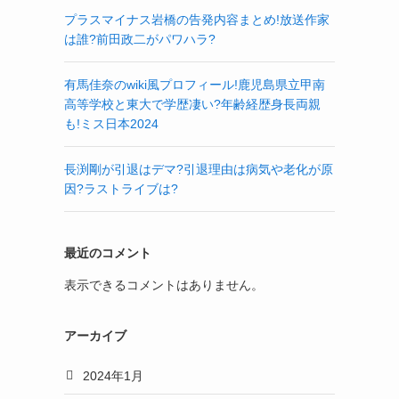
プラスマイナス岩橋の告発内容まとめ!放送作家
は誰?前田政二がパワハラ?
有馬佳奈のwiki風プロフィール!鹿児島県立甲南
高等学校と東大で学歴凄い?年齢経歴身長両親
も!ミス日本2024
長渕剛が引退はデマ?引退理由は病気や老化が原
因?ラストライブは?
最近のコメント
表示できるコメントはありません。
アーカイブ
2024年1月