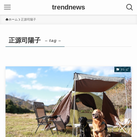
trendnews
ホーム
正源司陽子
正源司陽子
– tag –
テレビ