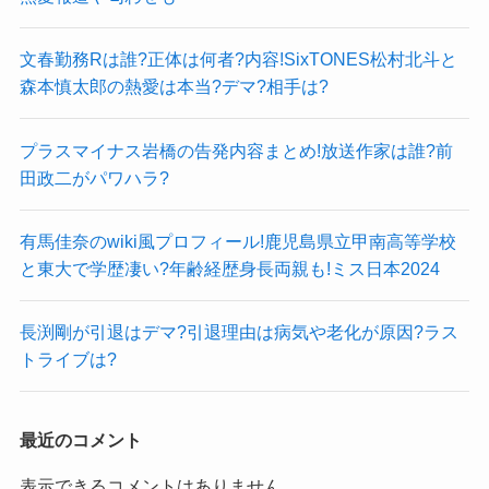
文春勤務Rは誰?正体は何者?内容!SixTONES松村北斗と
森本慎太郎の熱愛は本当?デマ?相手は?
プラスマイナス岩橋の告発内容まとめ!放送作家は誰?前
田政二がパワハラ?
有馬佳奈のwiki風プロフィール!鹿児島県立甲南高等学校
と東大で学歴凄い?年齢経歴身長両親も!ミス日本2024
長渕剛が引退はデマ?引退理由は病気や老化が原因?ラス
トライブは?
最近のコメント
表示できるコメントはありません。