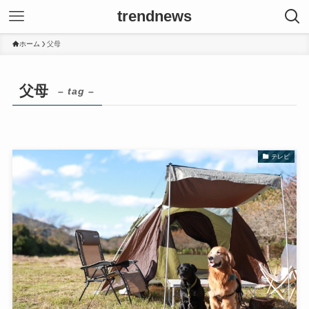
trendnews
ホーム
父母
父母
– tag –
テレビ