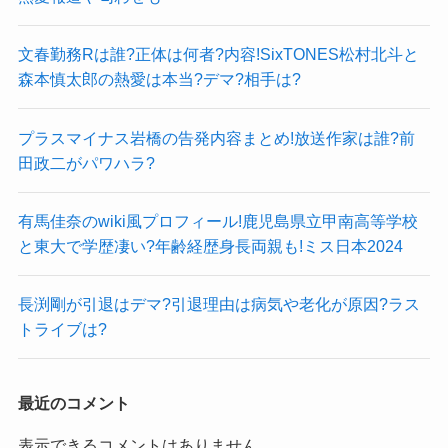
文春勤務Rは誰?正体は何者?内容!SixTONES松村北斗と
森本慎太郎の熱愛は本当?デマ?相手は?
プラスマイナス岩橋の告発内容まとめ!放送作家は誰?前
田政二がパワハラ?
有馬佳奈のwiki風プロフィール!鹿児島県立甲南高等学校
と東大で学歴凄い?年齢経歴身長両親も!ミス日本2024
長渕剛が引退はデマ?引退理由は病気や老化が原因?ラス
トライブは?
最近のコメント
表示できるコメントはありません。