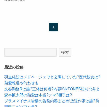
1
検索
最近の投稿
羽生結弦はメドベージェワと交際していた?歴代彼女は?
熱愛報道や匂わせも
文春勤務Rは誰?正体は何者?内容!SixTONES松村北斗と
森本慎太郎の熱愛は本当?デマ?相手は?
プラスマイナス岩橋の告発内容まとめ!放送作家は誰?前
田政二がパワハラ?