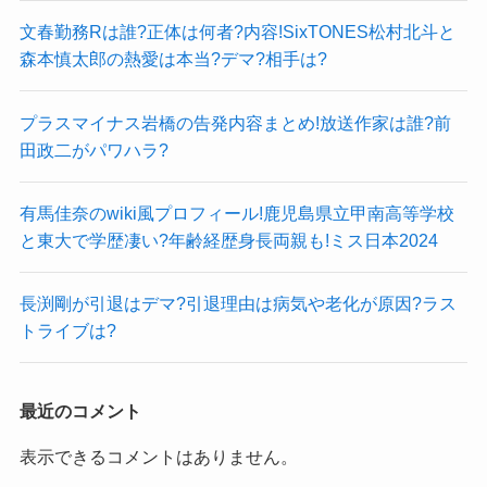
文春勤務Rは誰?正体は何者?内容!SixTONES松村北斗と
森本慎太郎の熱愛は本当?デマ?相手は?
プラスマイナス岩橋の告発内容まとめ!放送作家は誰?前
田政二がパワハラ?
有馬佳奈のwiki風プロフィール!鹿児島県立甲南高等学校
と東大で学歴凄い?年齢経歴身長両親も!ミス日本2024
長渕剛が引退はデマ?引退理由は病気や老化が原因?ラス
トライブは?
最近のコメント
表示できるコメントはありません。