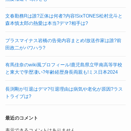
文春勤務Rは誰?正体は何者?内容!SixTONES松村北斗と
森本慎太郎の熱愛は本当?デマ?相手は?
プラスマイナス岩橋の告発内容まとめ!放送作家は誰?前
田政二がパワハラ?
有馬佳奈のwiki風プロフィール!鹿児島県立甲南高等学校
と東大で学歴凄い?年齢経歴身長両親も!ミス日本2024
長渕剛が引退はデマ?引退理由は病気や老化が原因?ラス
トライブは?
最近のコメント
表示できるコメントはありません。