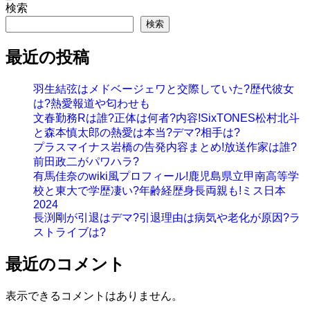
検索
検索
最近の投稿
羽生結弦はメドベージェワと交際していた?歴代彼女
は?熱愛報道や匂わせも
文春勤務Rは誰?正体は何者?内容!SixTONES松村北斗
と森本慎太郎の熱愛は本当?デマ?相手は?
プラスマイナス岩橋の告発内容まとめ!放送作家は誰?
前田政二がパワハラ?
有馬佳奈のwiki風プロフィール!鹿児島県立甲南高等学
校と東大で学歴凄い?年齢経歴身長両親も!ミス日本
2024
長渕剛が引退はデマ?引退理由は病気や老化が原因?ラ
ストライブは?
最近のコメント
表示できるコメントはありません。