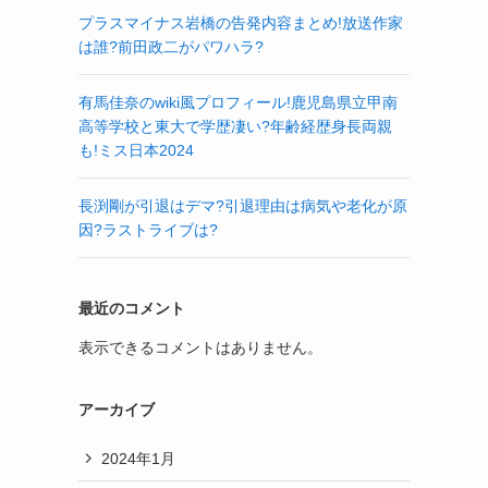
プラスマイナス岩橋の告発内容まとめ!放送作家
は誰?前田政二がパワハラ?
有馬佳奈のwiki風プロフィール!鹿児島県立甲南
高等学校と東大で学歴凄い?年齢経歴身長両親
も!ミス日本2024
長渕剛が引退はデマ?引退理由は病気や老化が原
因?ラストライブは?
最近のコメント
表示できるコメントはありません。
アーカイブ
2024年1月