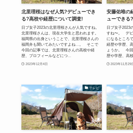
北里理桜はなぜ人気?デビューでき
安藤佑唯の
る?高校や経歴について調査!
ューできる
日プ女子2023の北里理桜さんが人気ですね。
日プ女子202
北里理桜さんは、現在大学生と思われます。
すね〜。 デ
福岡県の出身ということで、北里理桜さんの
になるところ
福岡弁も聞いてみたいですよね…。 そこで
経歴や学歴、
今回の記事では、北里理桜さんの高校や経
ょうか。 今
歴、プロフィールなどにつ...
歴や学歴、高校
2023年12月4日
2023年11月29
テレビ