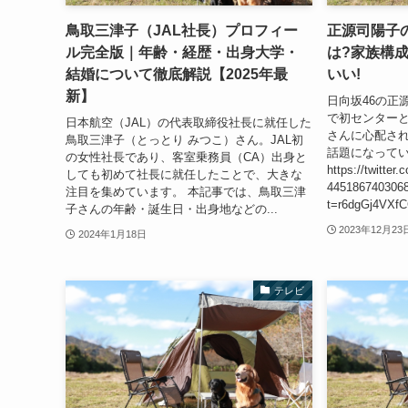
鳥取三津子（JAL社長）プロフィー
正源司陽子
ル完全版｜年齢・経歴・出身大学・
は?家族構
結婚について徹底解説【2025年最
いい!
新】
日向坂46の正
で初センターと
日本航空（JAL）の代表取締役社長に就任した
さんに心配され
鳥取三津子（とっとり みつこ）さん。JAL初
話題になって
の女性社長であり、客室乗務員（CA）出身と
https://twitte
しても初めて社長に就任したことで、大きな
445186740306
注目を集めています。 本記事では、鳥取三津
t=r6dgGj4VXf
子さんの年齢・誕生日・出身地などの...
2023年12月23
2024年1月18日
テレビ