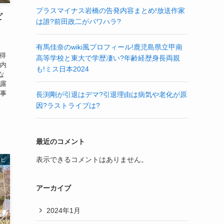
プラスマイナス岩橋の告発内容まとめ!放送作家
ビ
は誰?前田政二がパワハラ?
有馬佳奈のwiki風プロフィール!鹿児島県立甲南
獲得
高等学校と東大で学歴凄い?年齢経歴身長両親
圏内
も!ミス日本2024
な
暴露
記事
長渕剛が引退はデマ?引退理由は病気や老化が原
因?ラストライブは?
最近のコメント
表示できるコメントはありません。
レビ
アーカイブ
2024年1月