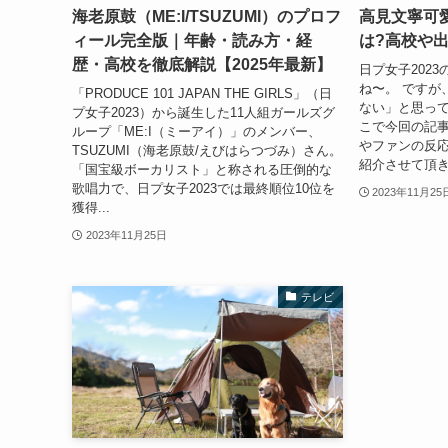
海老原鼓（ME:I/TSUZUMI）のプロフ
高見文寧可
ィール完全版｜年齢・読み方・経
は?高校や
歴・高校を徹底解説【2025年最新】
日プ女子202
ね〜。 ですが
「PRODUCE 101 JAPAN THE GIRLS」（日
ない」と思って
プ女子2023）から誕生した11人組ガールズグ
こで今回の記
ループ「ME:I（ミーアイ）」のメンバー、
やファンの反
TSUZUMI（海老原鼓/えびはらつづみ）さん。
紹介させて頂き
「国宝級ボーカリスト」と称される圧倒的な
歌唱力で、日プ女子2023では最終順位10位を
2023年11月25
獲得...
2023年11月25日
テレビ