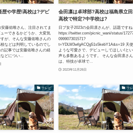
経歴や学歴!高校は?デビ
会田凛は卓球部?高校は福島県立田
?
高校で特定?中学校は?
3の安藤佑唯さん、注目されてま
日プ女子2023の会田凛さんが、話題ですね
ビューできるかどうか、大変気
https://twitter.com/picnic_wani/status/1727
ですが、そんな安藤佑唯さんの
099907301571?
高校などは判明しているのでし
t=YDLW3wfgACQg51s5kebY1A&s=19 天
回の記事では安藤佑唯さんの経
ような可愛さで、デビューしてほしい!と
などについ...
声も多数あるようです。 そんな会田凛さ
は、特技が卓球で...
日
2023年11月26日
テレビ
テ