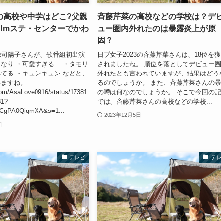
の高校や中学はどこ?父親
斉藤芹菜の高校などの学校は？デ
成!mステ・センターでかわ
ュー圏内外れたのは暴露炎上が原
因？
源司陽子さんが、歌番組初出演
日プ女子2023の斉藤芹菜さんは、18位を
なり ・可愛すぎる… ・タモリ
されましたね。 順位を落としてデビュー
てる ・キュンキュン などと、
外れたとも言われていますが、結果はどう
いますね。
るのでしょうか。 また、斉藤芹菜さんの
r.com/AsaLove0916/status/17381
の噂は何なのでしょうか。 そこで今回の
81?
では、斉藤芹菜さんの高校などの学校...
CCgPA0QiqmXA&s=1...
2023年12月5日
日
テレビ
テ