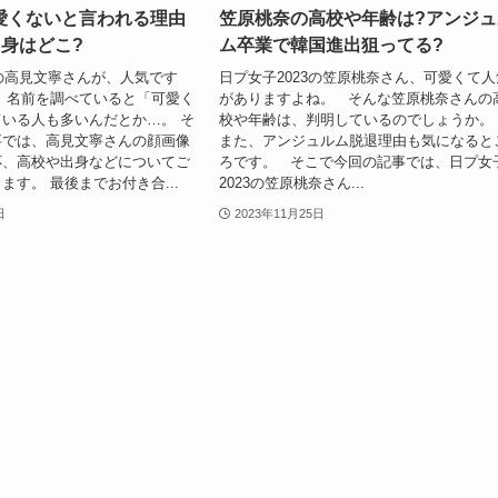
愛くないと言われる理由
笠原桃奈の高校や年齢は?アンジュ
出身はどこ?
ム卒業で韓国進出狙ってる?
3の高見文寧さんが、人気です
日プ女子2023の笠原桃奈さん、可愛くて人
、名前を調べていると「可愛く
がありますよね。 そんな笠原桃奈さんの
いる人も多いんだとか…。 そ
校や年齢は、判明しているのでしょうか
事では、高見文寧さんの顔画像
また、アンジュルム脱退理由も気になると
応、高校や出身などについてご
ろです。 そこで今回の記事では、日プ女
ます。 最後までお付き合...
2023の笠原桃奈さん...
日
2023年11月25日