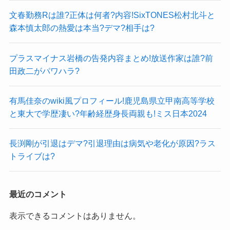
文春勤務Rは誰?正体は何者?内容!SixTONES松村北斗と
森本慎太郎の熱愛は本当?デマ?相手は?
プラスマイナス岩橋の告発内容まとめ!放送作家は誰?前
田政二がパワハラ?
有馬佳奈のwiki風プロフィール!鹿児島県立甲南高等学校
と東大で学歴凄い?年齢経歴身長両親も!ミス日本2024
長渕剛が引退はデマ?引退理由は病気や老化が原因?ラス
トライブは?
最近のコメント
表示できるコメントはありません。