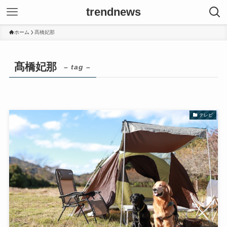
trendnews
ホーム
髙橋妃那
髙橋妃那
– tag –
テレビ