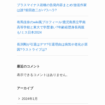
プラスマイナス岩橋の告発内容まとめ!放送作家
は誰?前田政二がパワハラ?
有馬佳奈のwiki風プロフィール!鹿児島県立甲南
高等学校と東大で学歴凄い?年齢経歴身長両親
も!ミス日本2024
長渕剛が引退はデマ?引退理由は病気や老化が原
因?ラストライブは?
最近のコメント
表示できるコメントはありません。
アーカイブ
2024年1月