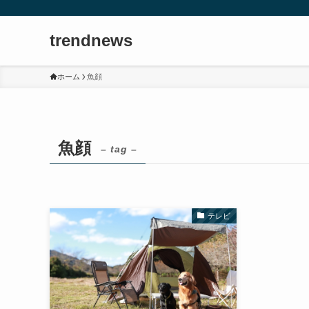
trendnews
ホーム
魚顔
魚顔
– tag –
テレビ