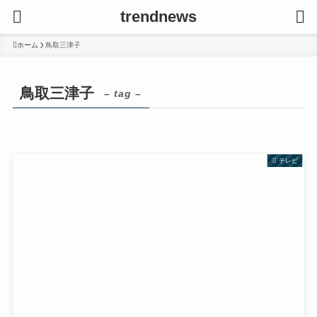
trendnews
ホーム
鳥取三津子
鳥取三津子
– tag –
テレビ