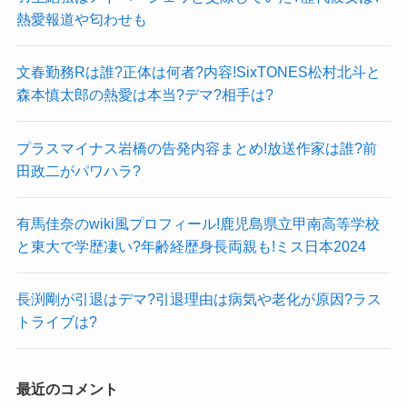
熱愛報道や匂わせも
文春勤務Rは誰?正体は何者?内容!SixTONES松村北斗と
森本慎太郎の熱愛は本当?デマ?相手は?
プラスマイナス岩橋の告発内容まとめ!放送作家は誰?前
田政二がパワハラ?
有馬佳奈のwiki風プロフィール!鹿児島県立甲南高等学校
と東大で学歴凄い?年齢経歴身長両親も!ミス日本2024
長渕剛が引退はデマ?引退理由は病気や老化が原因?ラス
トライブは?
最近のコメント