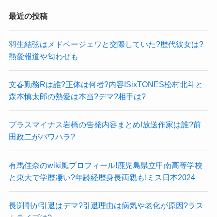
最近の投稿
羽生結弦はメドベージェワと交際していた?歴代彼女は?
熱愛報道や匂わせも
文春勤務Rは誰?正体は何者?内容!SixTONES松村北斗と
森本慎太郎の熱愛は本当?デマ?相手は?
プラスマイナス岩橋の告発内容まとめ!放送作家は誰?前
田政二がパワハラ?
有馬佳奈のwiki風プロフィール!鹿児島県立甲南高等学校
と東大で学歴凄い?年齢経歴身長両親も!ミス日本2024
長渕剛が引退はデマ?引退理由は病気や老化が原因?ラス