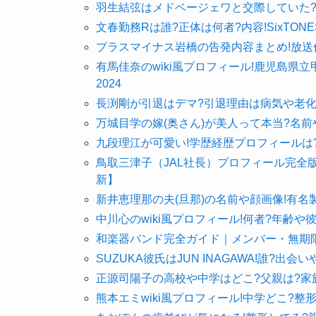
羽生結弦はメドベージェワと交際していた?
文春勤務Rは誰?正体は何者?内容!SixTO
プラスマイナス岩橋の告発内容まとめ!放送
有馬佳奈のwiki風プロフィール!鹿児島県
2024
長渕剛が引退はデマ?引退理由は病気や老化
万城目学の嫁(奥さん)が美人って本当?名
九段理江が可愛い!学歴経歴プロフィールは?
鳥取三津子（JAL社長）プロフィール完全
新】
新井恵理那の夫(旦那)の名前や顔画像!有名
中川心のwiki風プロフィール!何者?年齢や
和楽器バンド完全ガイド｜メンバー・無期限
SUZUKA彼氏はJUN INAGAWA!誰?出
正源司陽子の高校や中学はどこ?父親は?家
熊本エミwiki風プロフィール!中学どこ?整