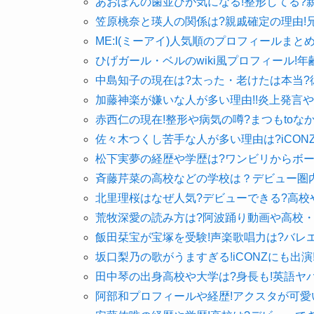
あおぽんの歯並びが気になる!整形してる?
笠原桃奈と瑛人の関係は?親戚確定の理由!
ME:I(ミーアイ)人気順のプロフィールまと
ひげガール・ベルのwiki風プロフィール!
中島知子の現在は?太った・老けたは本当?
加藤神楽が嫌いな人が多い理由!!炎上発言
赤西仁の現在!整形や病気の噂?まつもtoな
佐々木つくし苦手な人が多い理由は?iCON
松下実夢の経歴や学歴は?ワンビリからボー
斉藤芹菜の高校などの学校は？デビュー圏
北里理桜はなぜ人気?デビューできる?高校
荒牧深愛の読み方は?阿波踊り動画や高校・
飯田栞宝が宝塚を受験!声楽歌唱力は?バレ
坂口梨乃の歌がうますぎる!iCONZにも出演
田中琴の出身高校や大学は?身長も!英語ヤ
阿部和プロフィールや経歴!アクスタが可愛