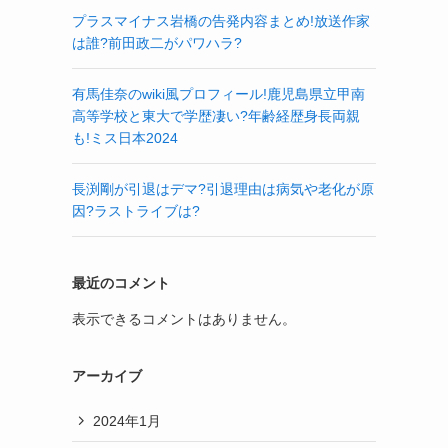
プラスマイナス岩橋の告発内容まとめ!放送作家
は誰?前田政二がパワハラ?
有馬佳奈のwiki風プロフィール!鹿児島県立甲南
高等学校と東大で学歴凄い?年齢経歴身長両親
も!ミス日本2024
長渕剛が引退はデマ?引退理由は病気や老化が原
因?ラストライブは?
最近のコメント
表示できるコメントはありません。
アーカイブ
2024年1月