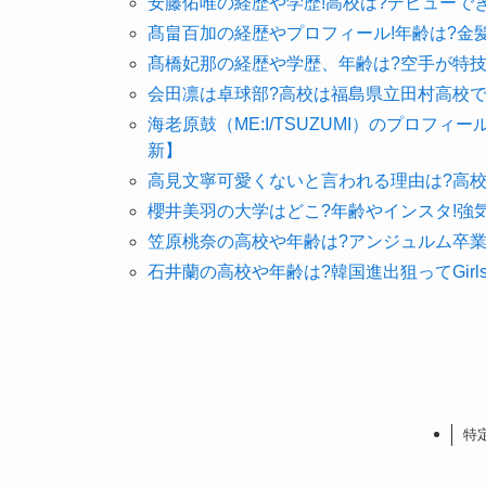
安藤佑唯の経歴や学歴!高校は?デビューで
髙畠百加の経歴やプロフィール!年齢は?金
髙橋妃那の経歴や学歴、年齢は?空手が特技
会田凛は卓球部?高校は福島県立田村高校で
海老原鼓（ME:I/TSUZUMI）のプロフ
新】
高見文寧可愛くないと言われる理由は?高校
櫻井美羽の大学はどこ?年齢やインスタ!強
笠原桃奈の高校や年齢は?アンジュルム卒業
石井蘭の高校や年齢は?韓国進出狙ってGirls
特