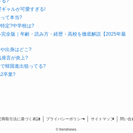
きる?
髪ギャルが可愛すぎる!
って本当?
特定?中学校は?
ィール完全版｜年齢・読み方・経歴・高校を徹底解説【2025年最
や出身はどこ?
気発言が炎上?
で韓国進出狙ってる?
2卒業?
定商取引法に基づく表記
プライバシーポリシー
サイトマップ
問い合
©
trendnews.