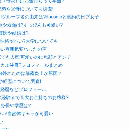
親（母親）はお金持ちって本当?
兄弟や父母についても調査!
め!グループ名の由来は?docomoと契約の日プ女子
年齢や素顔は?すっぴんも可愛い?
彼氏や結婚は?
や性格ヤバい?大学についても
かい雰囲気変わったの声
Zでも人気!可愛いのに魚顔とアンチ
カル注目?プロフィールまとめ
内外れたのは暴露炎上が原因？
や経歴について調査!
経歴などプロフィール!
エ経験者で音大お金持ちのお嬢様?
!身長や学歴は?
バい!自然体キャラが可愛い
い!