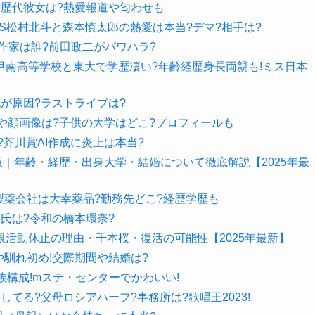
歴代彼女は?熱愛報道や匂わせも
NES松村北斗と森本慎太郎の熱愛は本当?デマ?相手は?
作家は誰?前田政二がパワハラ?
立甲南高等学校と東大で学歴凄い?年齢経歴身長両親も!ミス日本
が原因?ラストライブは?
前や顔画像は?子供の大学はどこ?プロフィールも
芥川賞AI作成に炎上は本当?
版｜年齢・経歴・出身大学・結婚について徹底解説【2025年最
製薬会社は大幸薬品?勤務先どこ?経歴学歴も
彼氏は?令和の橋本環奈?
活動休止の理由・千本桜・復活の可能性【2025年最新】
会いや馴れ初め!交際期間や結婚は?
族構成!mステ・センターでかわいい!
形してる?父母ロシアハーフ?事務所は?歌唱王2023!