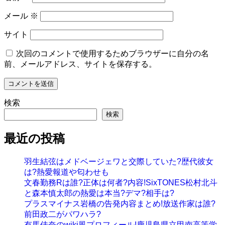
メール
※
サイト
次回のコメントで使用するためブラウザーに自分の名
前、メールアドレス、サイトを保存する。
検索
検索
最近の投稿
羽生結弦はメドベージェワと交際していた?歴代彼女
は?熱愛報道や匂わせも
文春勤務Rは誰?正体は何者?内容!SixTONES松村北斗
と森本慎太郎の熱愛は本当?デマ?相手は?
プラスマイナス岩橋の告発内容まとめ!放送作家は誰?
前田政二がパワハラ?
有馬佳奈のwiki風プロフィール!鹿児島県立甲南高等学