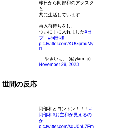
昨日から阿部和のアクスタ
と
共に生活しています
再入荷待ちをし、
ついに手に入れました
#日
プ
#阿部和
pic.twitter.com/KUGpmuMy
l1
— やきいも。 (@ykim_p)
November 28, 2023
世間の反応
阿部和とヨントン！！！
#
阿部和
#お主和が見えるの
か
pic.twitter.com/sgU0nL7Fm