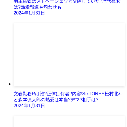
羽生結弦はメドベージェワと交際していた?歴代彼女
は?熱愛報道や匂わせも
2024年1月31日
文春勤務Rは誰?正体は何者?内容!SixTONES松村北斗
と森本慎太郎の熱愛は本当?デマ?相手は?
2024年1月31日