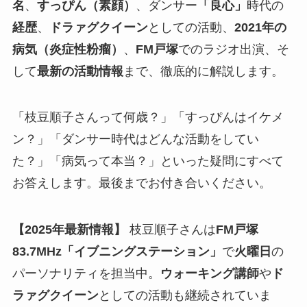
名
、
すっぴん（素顔）
、ダンサー
「良心」
時代の
経歴
、
ドラァグクイーン
としての活動、
2021年の
病気（炎症性粉瘤）
、
FM戸塚
でのラジオ出演、そ
して
最新の活動情報
まで、徹底的に解説します。
「枝豆順子さんって何歳？」「すっぴんはイケメ
ン？」「ダンサー時代はどんな活動をしてい
た？」「病気って本当？」といった疑問にすべて
お答えします。最後までお付き合いください。
【2025年最新情報】
枝豆順子さんは
FM戸塚
83.7MHz「イブニングステーション」
で
火曜日
の
パーソナリティを担当中。
ウォーキング講師
や
ド
ラァグクイーン
としての活動も継続されていま