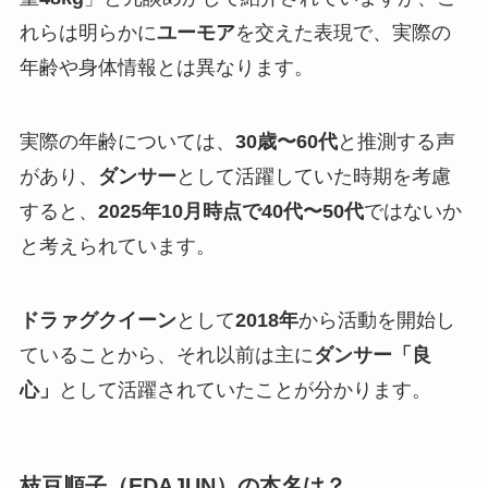
れらは明らかに
ユーモア
を交えた表現で、実際の
年齢や身体情報とは異なります。
実際の年齢については、
30歳〜60代
と推測する声
があり、
ダンサー
として活躍していた時期を考慮
すると、
2025年10月時点で40代〜50代
ではないか
と考えられています。
ドラァグクイーン
として
2018年
から活動を開始し
ていることから、それ以前は主に
ダンサー「良
心」
として活躍されていたことが分かります。
枝豆順子（EDAJUN）の本名は？