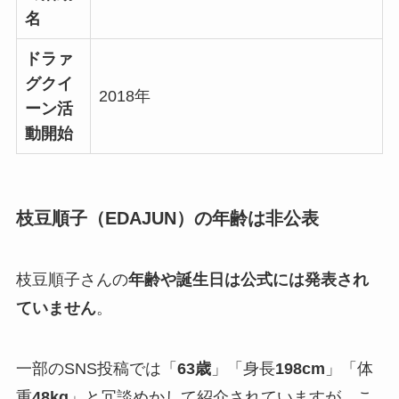
名
ドラァ
グクイ
2018年
ーン活
動開始
枝豆順子（EDAJUN）の年齢は非公表
枝豆順子さんの
年齢や誕生日は公式には発表され
ていません
。
一部のSNS投稿では「
63歳
」「身長
198cm
」「体
重
48kg
」と冗談めかして紹介されていますが、こ