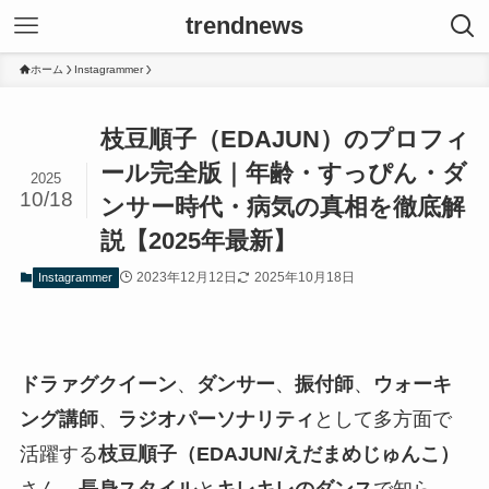
trendnews
ホーム
Instagrammer
枝豆順子（EDAJUN）のプロフィ
ール完全版｜年齢・すっぴん・ダ
2025
10/18
ンサー時代・病気の真相を徹底解
説【2025年最新】
2023年12月12日
2025年10月18日
Instagrammer
ドラァグクイーン
、
ダンサー
、
振付師
、
ウォーキ
ング講師
、
ラジオパーソナリティ
として多方面で
活躍する
枝豆順子（EDAJUN/えだまめじゅんこ）
さん。
長身スタイル
と
キレキレのダンス
で知ら