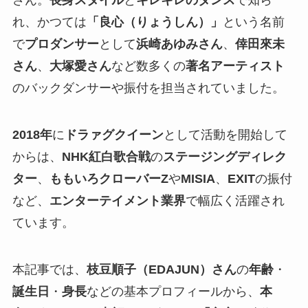
れ、かつては
「良心（りょうしん）」
という名前
で
プロダンサー
として
浜崎あゆみさん
、
倖田來未
さん
、
大塚愛さん
など数多くの
著名アーティスト
のバックダンサーや振付を担当されていました。
2018年
に
ドラァグクイーン
として活動を開始して
からは、
NHK紅白歌合戦
の
ステージングディレク
ター
、
ももいろクローバーZ
や
MISIA
、
EXIT
の振付
など、
エンターテイメント業界
で幅広く活躍され
ています。
本記事では、
枝豆順子（EDAJUN）さん
の
年齢
・
誕生日
・
身長
などの基本プロフィールから、
本