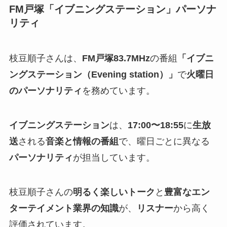
FM戸塚「イブニングステーション」パーソナ
リティ
枝豆順子さんは、
FM戸塚83.7MHz
の番組
「イブニ
ングステーション（Evening station）」
で
火曜日
のパーソナリティ
を務めています。
イブニングステーション
は、
17:00〜18:55
に
生放
送
される
音楽と情報の番組
で、曜日ごとに異なる
パーソナリティ
が担当しています。
枝豆順子さんの
明るく楽しいトーク
と
豊富なエン
ターテイメント業界の知識
が、
リスナー
から高く
評価されています。