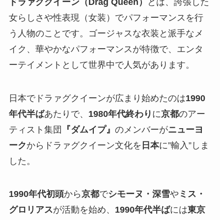
ドラァグクイーン（Drag Queen）
とは、誇張した
女らしさや性表現（女装）でパフォーマンスを行
う人物のことです。ゴージャスな衣装と派手なメ
イク、華やかなパフォーマンスが特徴で、エンタ
ーテイメントとして世界中で人気があります。
日本でドラァグクイーンが広まり始めたのは
1990
年代半ば
あたりで、
1980年代終わり
に
京都
のアー
ティスト集団
『ダムイプ』
のメンバーが
ニューヨ
ーク
からドラァグクイーン文化を
日本
に”輸入”しま
した。
1990年代初頭
から
京都
で
シモーヌ・深雪
や
ミス・
グロリアス
が活動を始め、
1990年代半ば
には
東京