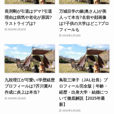
長渕剛が引退はデマ?引退
万城目学の嫁(奥さん)が美
理由は病気や老化が原因?
人って本当?名前や顔画像
ラストライブは?
は?子供の大学はどこ?プロ
フィールも
2024年1月22日
2024年1月19日
九段理江が可愛い!学歴経歴
鳥取三津子（JAL社長）プ
プロフィールは?芥川賞AI
ロフィール完全版｜年齢・
作成に炎上は本当?
経歴・出身大学・結婚につ
いて徹底解説【2025年最
2024年1月18日
新】
2024年1月18日