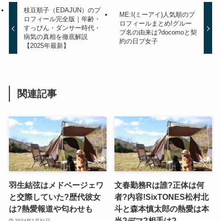
枝豆順子（EDAJUN）のプ
ME:I(ミーアイ)人気順のプ
ロフィール完全版｜年齢・
ロフィールまとめ!グルー
すっぴん・ダンサー時代・
プ名の由来は?docomoと契
病気の真相を徹底解説
約の日プ女子
【2025年最新】
関連記事
羽生結弦はメドベージェワ
文春勤務Rは誰?正体は何
と交際していた?歴代彼女
者?内容!SixTONES松村北
は?熱愛報道や匂わせも
斗と森本慎太郎の熱愛は本
当?デマ?相手は?
2024年1月31日