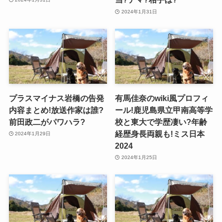
2024年1月31日
プラスマイナス岩橋の告発
有馬佳奈のwiki風プロフィ
内容まとめ!放送作家は誰?
ール!鹿児島県立甲南高等学
前田政二がパワハラ?
校と東大で学歴凄い?年齢
経歴身長両親も!ミス日本
2024年1月29日
2024
2024年1月25日