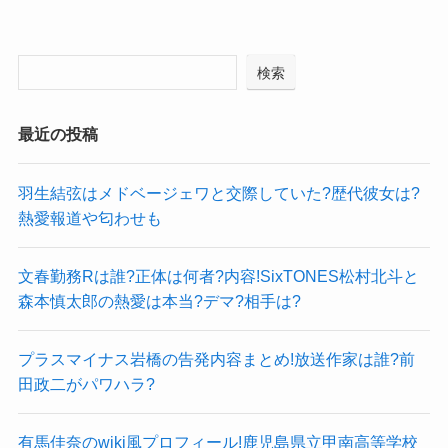
検索
最近の投稿
羽生結弦はメドベージェワと交際していた?歴代彼女は?
熱愛報道や匂わせも
文春勤務Rは誰?正体は何者?内容!SixTONES松村北斗と
森本慎太郎の熱愛は本当?デマ?相手は?
プラスマイナス岩橋の告発内容まとめ!放送作家は誰?前
田政二がパワハラ?
有馬佳奈のwiki風プロフィール!鹿児島県立甲南高等学校