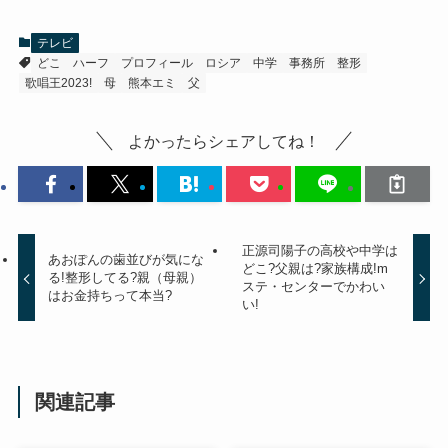
テレビ
どこ
ハーフ
プロフィール
ロシア
中学
事務所
整形
歌唱王2023!
母
熊本エミ
父
よかったらシェアしてね！
正源司陽子の高校や中学は
あおぽんの歯並びが気にな
どこ?父親は?家族構成!m
る!整形してる?親（母親）
ステ・センターでかわい
はお金持ちって本当?
い!
関連記事