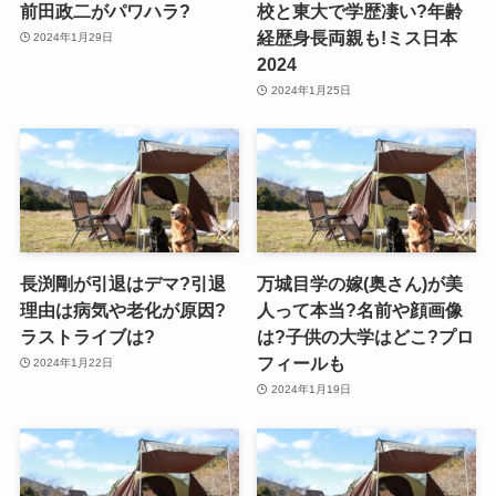
前田政二がパワハラ?
校と東大で学歴凄い?年齢
経歴身長両親も!ミス日本
2024年1月29日
2024
2024年1月25日
長渕剛が引退はデマ?引退
万城目学の嫁(奥さん)が美
理由は病気や老化が原因?
人って本当?名前や顔画像
ラストライブは?
は?子供の大学はどこ?プロ
フィールも
2024年1月22日
2024年1月19日