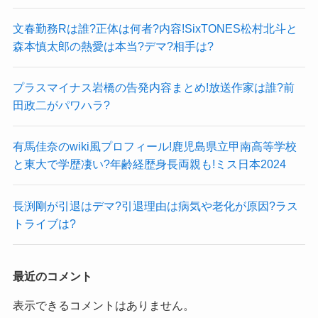
文春勤務Rは誰?正体は何者?内容!SixTONES松村北斗と
森本慎太郎の熱愛は本当?デマ?相手は?
プラスマイナス岩橋の告発内容まとめ!放送作家は誰?前
田政二がパワハラ?
有馬佳奈のwiki風プロフィール!鹿児島県立甲南高等学校
と東大で学歴凄い?年齢経歴身長両親も!ミス日本2024
長渕剛が引退はデマ?引退理由は病気や老化が原因?ラス
トライブは?
最近のコメント
表示できるコメントはありません。