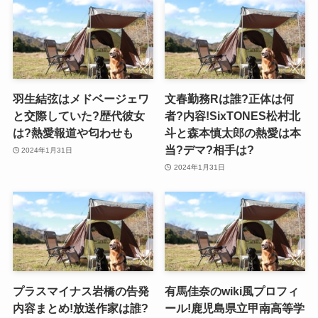
羽生結弦はメドベージェワ
文春勤務Rは誰?正体は何
と交際していた?歴代彼女
者?内容!SixTONES松村北
は?熱愛報道や匂わせも
斗と森本慎太郎の熱愛は本
当?デマ?相手は?
2024年1月31日
2024年1月31日
プラスマイナス岩橋の告発
有馬佳奈のwiki風プロフィ
内容まとめ!放送作家は誰?
ール!鹿児島県立甲南高等学