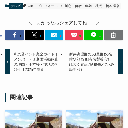
テレビ
wiki
プロフィール
中川心
何者
年齢
彼氏
橋本環奈
よかったらシェアしてね！
和楽器バンド完全ガイド｜
新井恵理那の夫(旦那)の名
メンバー・無期限活動休止
前や顔画像!有名製薬会社
の理由・千本桜・復活の可
は大幸薬品?勤務先どこ?経
能性【2025年最新】
歴学歴も
関連記事