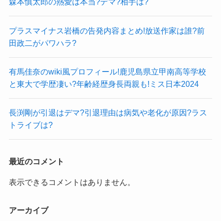
森本慎太郎の熱愛は本当?デマ?相手は?
プラスマイナス岩橋の告発内容まとめ!放送作家は誰?前
田政二がパワハラ?
有馬佳奈のwiki風プロフィール!鹿児島県立甲南高等学校
と東大で学歴凄い?年齢経歴身長両親も!ミス日本2024
長渕剛が引退はデマ?引退理由は病気や老化が原因?ラス
トライブは?
最近のコメント
表示できるコメントはありません。
アーカイブ