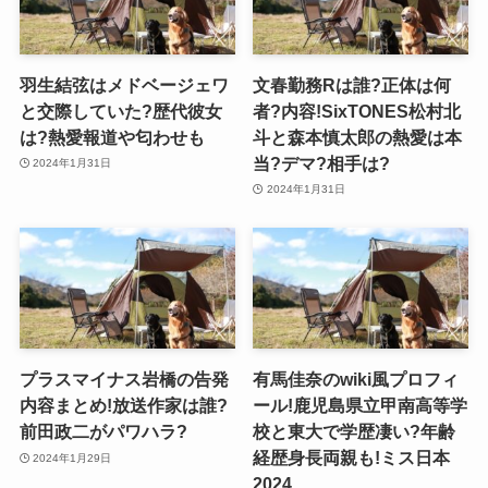
羽生結弦はメドベージェワ
文春勤務Rは誰?正体は何
と交際していた?歴代彼女
者?内容!SixTONES松村北
は?熱愛報道や匂わせも
斗と森本慎太郎の熱愛は本
当?デマ?相手は?
2024年1月31日
2024年1月31日
プラスマイナス岩橋の告発
有馬佳奈のwiki風プロフィ
内容まとめ!放送作家は誰?
ール!鹿児島県立甲南高等学
前田政二がパワハラ?
校と東大で学歴凄い?年齢
経歴身長両親も!ミス日本
2024年1月29日
2024