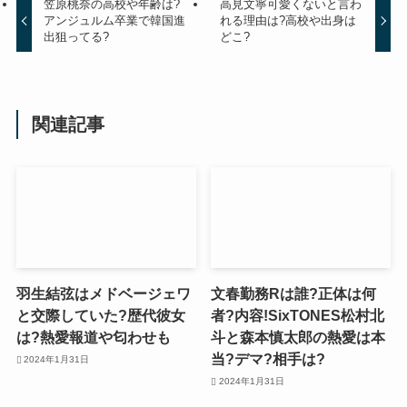
笠原桃奈の高校や年齢は?
高見文寧可愛くないと言わ
アンジュルム卒業で韓国進
れる理由は?高校や出身は
出狙ってる?
どこ?
関連記事
羽生結弦はメドベージェワ
文春勤務Rは誰?正体は何
と交際していた?歴代彼女
者?内容!SixTONES松村北
は?熱愛報道や匂わせも
斗と森本慎太郎の熱愛は本
当?デマ?相手は?
2024年1月31日
2024年1月31日