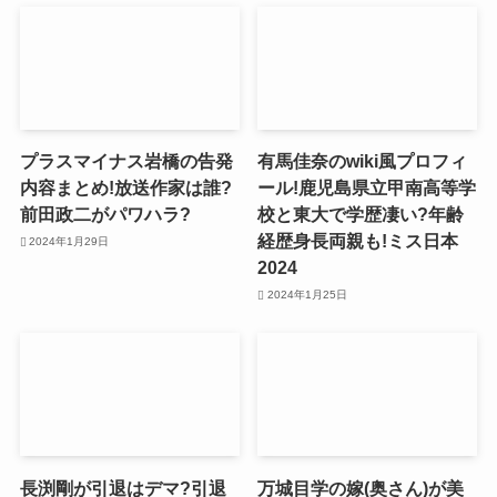
プラスマイナス岩橋の告発
有馬佳奈のwiki風プロフィ
内容まとめ!放送作家は誰?
ール!鹿児島県立甲南高等学
前田政二がパワハラ?
校と東大で学歴凄い?年齢
経歴身長両親も!ミス日本
2024年1月29日
2024
2024年1月25日
長渕剛が引退はデマ?引退
万城目学の嫁(奥さん)が美