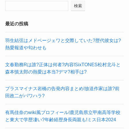
検索
最近の投稿
羽生結弦はメドベージェワと交際していた?歴代彼女は?
熱愛報道や匂わせも
文春勤務Rは誰?正体は何者?内容!SixTONES松村北斗と
森本慎太郎の熱愛は本当?デマ?相手は?
プラスマイナス岩橋の告発内容まとめ!放送作家は誰?前
田政二がパワハラ?
有馬佳奈のwiki風プロフィール!鹿児島県立甲南高等学校
と東大で学歴凄い?年齢経歴身長両親も!ミス日本2024