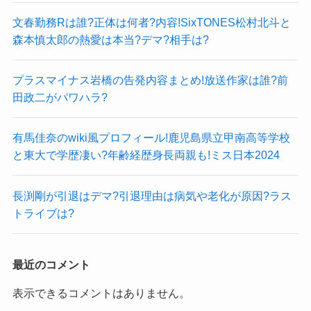
文春勤務Rは誰?正体は何者?内容!SixTONES松村北斗と
森本慎太郎の熱愛は本当?デマ?相手は?
プラスマイナス岩橋の告発内容まとめ!放送作家は誰?前
田政二がパワハラ?
有馬佳奈のwiki風プロフィール!鹿児島県立甲南高等学校
と東大で学歴凄い?年齢経歴身長両親も!ミス日本2024
長渕剛が引退はデマ?引退理由は病気や老化が原因?ラス
トライブは?
最近のコメント
表示できるコメントはありません。