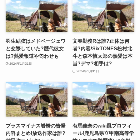
羽生結弦はメドベージェワ
文春勤務Rは誰?正体は何
と交際していた?歴代彼女
者?内容!SixTONES松村北
は?熱愛報道や匂わせも
斗と森本慎太郎の熱愛は本
当?デマ?相手は?
2024年1月31日
2024年1月31日
プラスマイナス岩橋の告発
有馬佳奈のwiki風プロフィ
内容まとめ!放送作家は誰?
ール!鹿児島県立甲南高等学