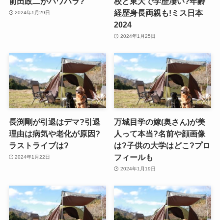
前田政二がパワハラ?
校と東大で学歴凄い?年齢
経歴身長両親も!ミス日本
2024年1月29日
2024
2024年1月25日
長渕剛が引退はデマ?引退
万城目学の嫁(奥さん)が美
理由は病気や老化が原因?
人って本当?名前や顔画像
ラストライブは?
は?子供の大学はどこ?プロ
フィールも
2024年1月22日
2024年1月19日