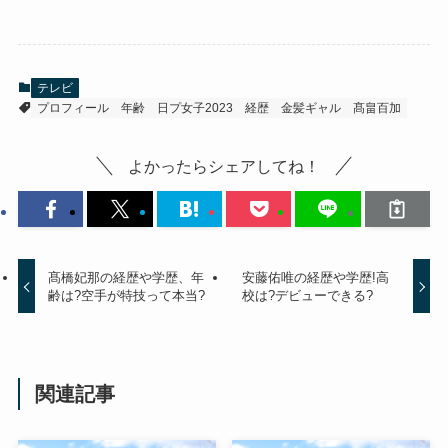
テレビ
プロフィール
年齢
日プ女子2023
経歴
金髪ギャル
髙畠百加
よかったらシェアしてね！
髙橋妃那の経歴や学歴、年
安藤佑唯の経歴や学歴!高
齢は?空手が特技って本当?
校は?デビューできる?
関連記事